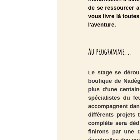
de se ressourcer au
vous livre là toutes
l'aventure. 
Au programme...
Le stage se dérou
boutique de Nadège
plus d'une centain
spécialistes du fe
accompagnent dans l
différents projets 
complète sera dédié
finirons par une d
éventuelles des ouv