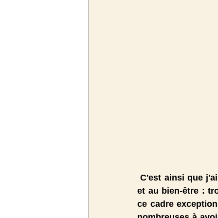
 C'est ainsi que j'ai imaginé cette retraite créative dédiée au travail de la laine cardée 
et au bien-être : t
ce cadre exception
nombreuses à avoir 