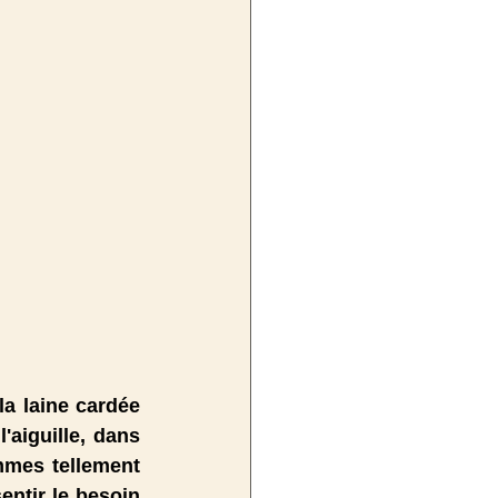
'aiguille, dans 
mes tellement 
ntir le besoin 