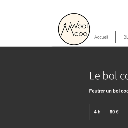
Accueil
B
Le bol c
Feutrer un bol co
80
euros
4 h
4
80 €
h